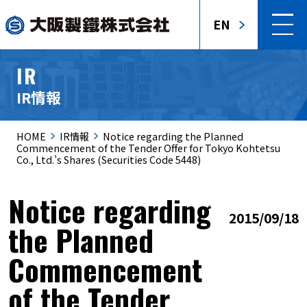
EN
IR
IR情報
HOME
IR情報
Notice regarding the Planned
Commencement of the Tender Offer for Tokyo Kohtetsu
Co., Ltd.’s Shares (Securities Code 5448)
Notice regarding
2015/09/18
the Planned
Commencement
of the Tender