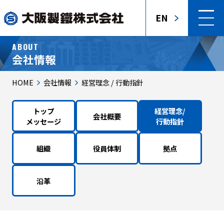
EN
ABOUT
会社情報
HOME
会社情報
経営理念 / 行動指針
トップ
経営理念/
会社概要
メッセージ
行動指針
組織
役員体制
拠点
沿革